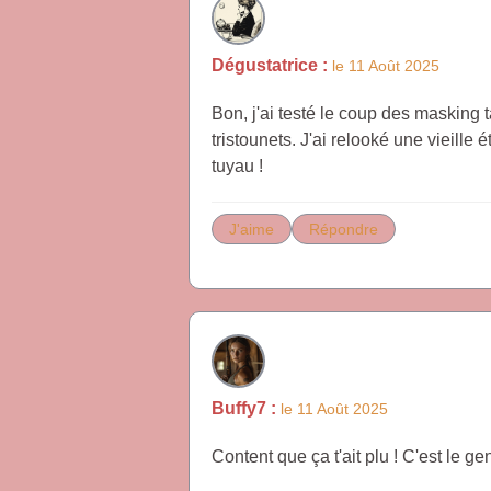
Dégustatrice :
le 11 Août 2025
Bon, j'ai testé le coup des masking 
tristounets. J'ai relooké une vieille
tuyau !
J'aime
Répondre
Buffy7 :
le 11 Août 2025
Content que ça t'ait plu ! C'est le 