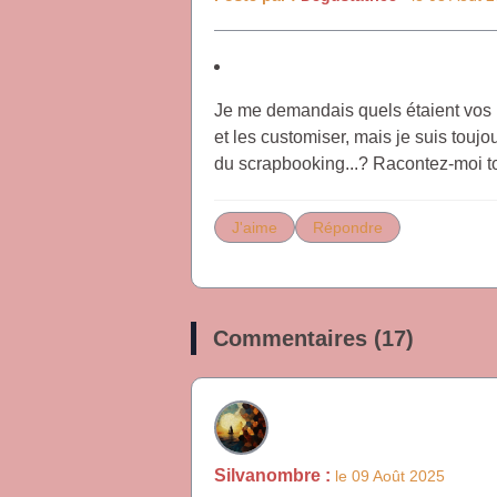
Je me demandais quels étaient vos p
et les customiser, mais je suis toujo
du scrapbooking...? Racontez-moi to
J'aime
Répondre
Commentaires (17)
Silvanombre :
le 09 Août 2025