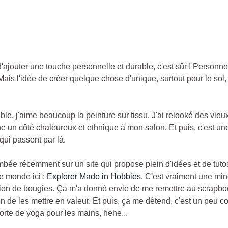
'ajouter une touche personnelle et durable, c'est sûr ! Personne
ais l'idée de créer quelque chose d'unique, surtout pour le sol, c'
ble, j'aime beaucoup la peinture sur tissu. J'ai relooké des vie
un côté chaleureux et ethnique à mon salon. Et puis, c'est une 
 qui passent par là.
bée récemment sur un site qui propose plein d'idées et de tutos p
e monde ici :
Explorer Made in Hobbies
. C'est vraiment une mine 
ion de bougies. Ça m'a donné envie de me remettre au scrapbooki
asion de les mettre en valeur. Et puis, ça me détend, c'est un pe
sorte de yoga pour les mains, hehe...