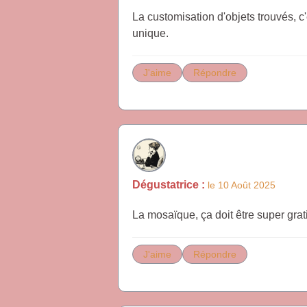
La customisation d'objets trouvés, c'
unique.
J'aime
Répondre
Dégustatrice :
le 10 Août 2025
La mosaïque, ça doit être super grati
J'aime
Répondre