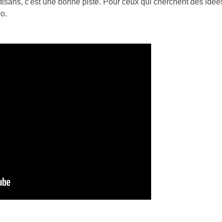
rtisans, c'est une bonne piste. Pour ceux qui cherchent des idée
co.