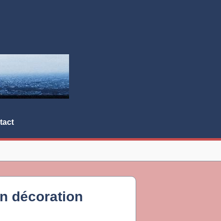
tact
en décoration